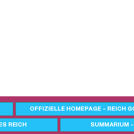
OFFIZIELLE HOMEPAGE - REICH 
ES REICH
SUMMARIUM -