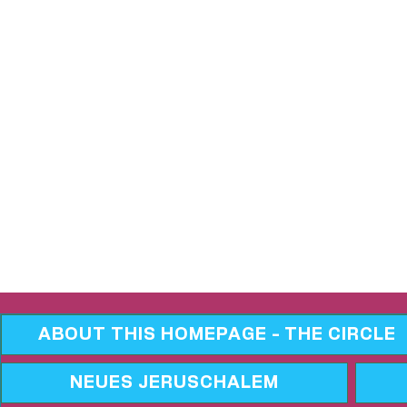
ABOUT THIS HOMEPAGE - THE CIRCLE
NEUES JERUSCHALEM