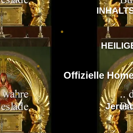
INHALT
HEILIG
Offizielle Hom
Jerus